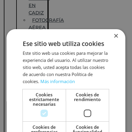
EN
CADIZ
FOTOGRAFÍA
AÉREA
×
CON
DRONES
Ese sitio web utiliza cookies
EN
Este sitio web usa cookies para mejorar la
CASTELLÓN
experiencia del usuario. Al utilizar nuestro
FOTOGRAFÍA
sitio web, usted acepta todas las cookies
AÉREA
de acuerdo con nuestra Política de
CON
cookies.
Más información
DRONES
EN
Cookies
Cookies de
estrictamente
rendimiento
CÓRDOBA
necesarias
FOTOGRAFÍA
AÉREA
CON
Cookies de
Cookies de
DRONES
preferencias
funcionalidad