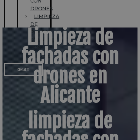
CON
DRONES
LIMPIEZA
DE
Limpieza de
PLACAS
SOLARES
fachadas con
CON
DRONES
drones en
CONTACTO
Alicante
limpieza de