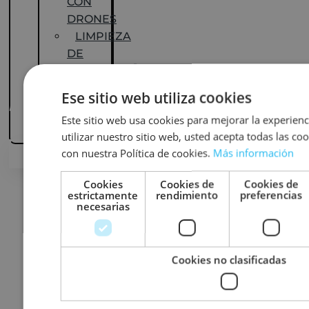
CON
DRONES
LIMPIEZA
DE
PLACAS
SOLARES
Ese sitio web utiliza cookies
CON
Este sitio web usa cookies para mejorar la experienci
DRONES
utilizar nuestro sitio web, usted acepta todas las co
SERVICIO DE
con nuestra Política de cookies.
Más información
CONTACTO
Cookies
Cookies de
Cookies de
FOTOGRAFÍA
estrictamente
rendimiento
preferencias
necesarias
AÉREA
Cookies no clasificadas
Drones Sevilla